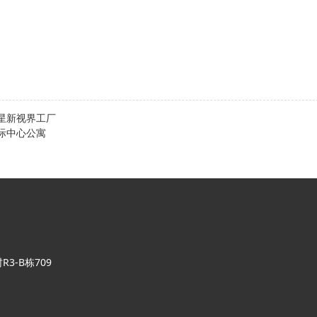
星新视界工厂
际中心公寓
-B栋709